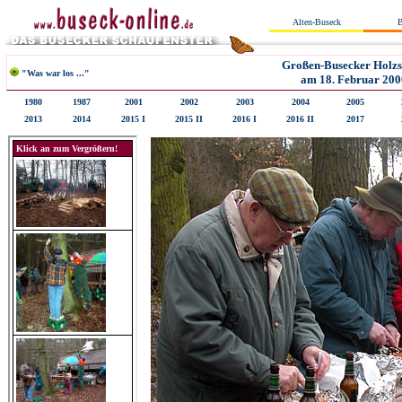
Alten-Buseck
B
Großen-Busecker Holzs
"Was war los ..."
am 18. Februar 200
1980
1987
2001
2002
2003
2004
2005
2013
2014
2015 I
2015 II
2016 I
2016 II
2017